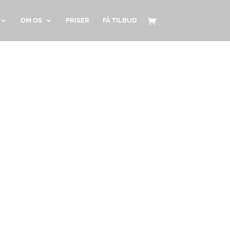
OM OS
PRISER
FÅ TILBUD