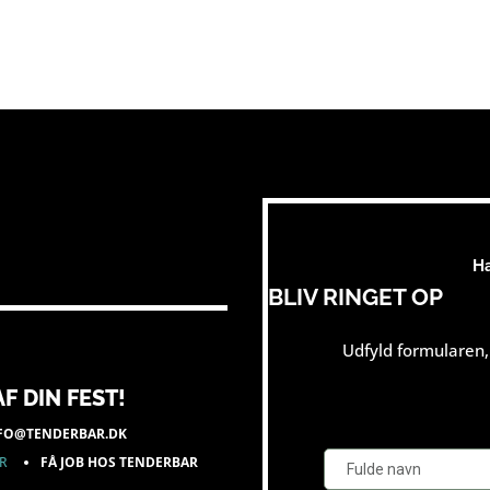
H
BLIV RINGET OP
Udfyld formularen, 
F DIN FEST!
FO@TENDERBAR.DK
ER
FÅ JOB HOS TENDERBAR