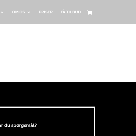
OM OS
PRISER
FÅ TILBUD
ar du spørgsmål?