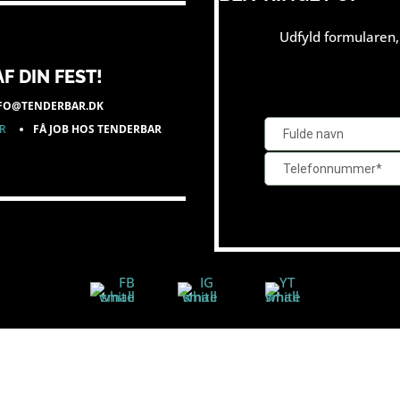
Udfyld formularen, 
F DIN FEST!
FO@TENDERBAR.DK
ER
FÅ JOB HOS TENDERBAR