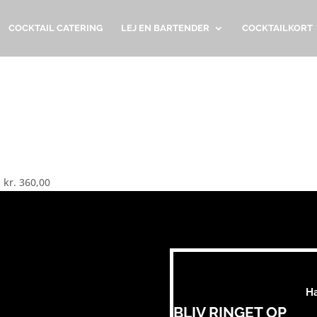
COCKTAIL CATERING
LEJ EN BARTENDER
COCKTAILKORT
l kr. 360,00
H
BLIV RINGET OP